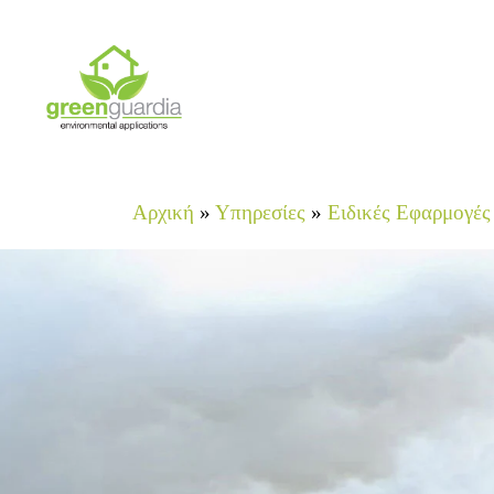
Skip
to
main
content
Αρχική
»
Υπηρεσίες
»
Ειδικές Εφαρμογές