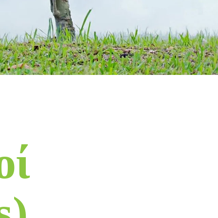
οί
s)