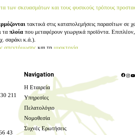
ητα των σκευασμάτων και τους φυσικούς τρόπους προστα
ρμόζονται
τακτικά στις καταπολεμήσεις παρασίτων σε χ
ι τα
πλοία
που μεταφέρουν γεωργικά προϊόντα. Επιπλέον,
χ. σαράκι κ.ά.).
υς απεντόμωσης
και τη
μυοκτονία
.
Face
In
Navigation
Η Εταιρεία
30 211
Υπηρεσίες
Πελατολόγιο
Νομοθεσία
Συχνές Ερωτήσεις
66 43