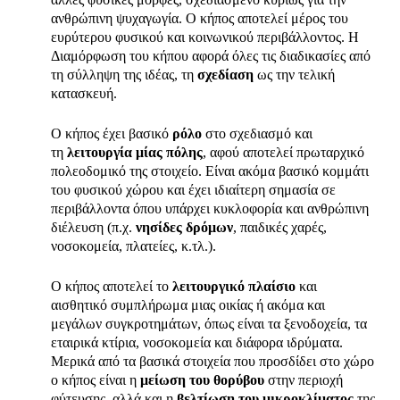
ανθρώπινη ψυχαγωγία. Ο κήπος αποτελεί μέρος του
ευρύτερου φυσικού και κοινωνικού περιβάλλοντος. Η
Διαμόρφωση του κήπου αφορά όλες τις διαδικασίες από
τη σύλληψη της ιδέας, τη
σχεδίαση
ως την τελική
κατασκευή.
Ο κήπος έχει βασικό
ρόλο
στο σχεδιασμό και
τη
λειτουργία μίας πόλης
, αφού αποτελεί πρωταρχικό
πολεοδομικό της στοιχείο. Είναι ακόμα βασικό κομμάτι
του φυσικού χώρου και έχει ιδιαίτερη σημασία σε
περιβάλλοντα όπου υπάρχει κυκλοφορία και ανθρώπινη
διέλευση (π.χ.
νησίδες δρόμων
, παιδικές χαρές,
νοσοκομεία, πλατείες, κ.τλ.).
Ο κήπος αποτελεί το
λειτουργικό πλαίσιο
και
αισθητικό συμπλήρωμα μιας οικίας ή ακόμα και
μεγάλων συγκροτημάτων, όπως είναι τα ξενοδοχεία, τα
εταιρικά κτίρια, νοσοκομεία και διάφορα ιδρύματα.
Μερικά από τα βασικά στοιχεία που προσδίδει στο χώρο
ο κήπος είναι η
μείωση του θορύβου
στην περιοχή
φύτευσης, αλλά και η
βελτίωση του μικροκλίματος
της