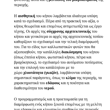
περιοχής.
Η
αισθητική
του κήπου λαμβάνεται ιδιαίτερα υπόψη
κατά το σχεδιασμό. Πέρα από τη πρακτική του αξία, ο
κήπος θεωρείται και επομένως αντιμετωπίζεται ως έργο
τέχνης. Οι αρχές της
σύγχρονης αρχιτεκτονικής
του
κήπου και γενικότερα οι αρχές της αρχιτεκτονικής τοπίου
καθορίζουν το σχεδιασμό και την τελική διαμόρφωσή
του. Για το είδος των καλλωπιστικών φυτών που θα
αξιοποιηθούν, την κατάλληλη
διακόσμηση
του κήπου
(όπως έπιπλα κήπου, φωτιστικά κήπου, πέτρα και
βραχόκηπους), το σχεδιασμό του αυτόματου ποτίσματος
και την επιλογή του κατάλληλου με το
χώρο
χλοοτάπητα (γκαζόν)
, λαμβάνονται υπόψη
σημαντικοί παράγοντες, όπως το
κλίμα
της περιοχής, τα
χαρακτηριστικά του
εδάφους
και η ποιότητα και
διαθεσιμότητα του
νερού
.
Ο προγραμματισμός και η προετοιμασία για τη
διαμόρφωση ενός κήπου ξεκινά επομένως με τη μελέτη
των εδαφικών και κλιματικών συνθηκών της περιοχής.