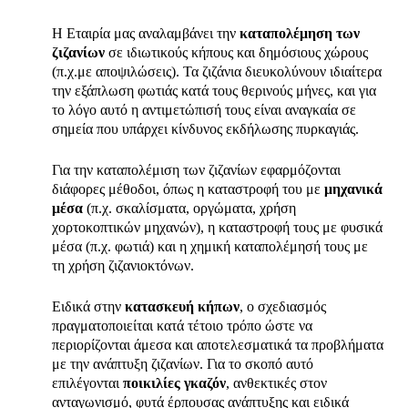
Η Εταιρία μας αναλαμβάνει την
καταπολέμηση των
ζιζανίων
σε ιδιωτικούς κήπους και δημόσιους χώρους
(π.χ.με αποψιλώσεις). Τα ζιζάνια διευκολύνουν ιδιαίτερα
την εξάπλωση φωτιάς κατά τους θερινούς μήνες, και για
το λόγο αυτό η αντιμετώπισή τους είναι αναγκαία σε
σημεία που υπάρχει κίνδυνος εκδήλωσης πυρκαγιάς.
Για την καταπολέμιση των ζιζανίων εφαρμόζονται
διάφορες μέθοδοι, όπως η καταστροφή του με
μηχανικά
μέσα
(π.χ. σκαλίσματα, οργώματα, χρήση
χορτοκοπτικών μηχανών), η καταστροφή τους με φυσικά
μέσα (π.χ. φωτιά) και η χημική καταπολέμησή τους με
τη χρήση ζιζανιοκτόνων.
Ειδικά στην
κατασκευή κήπων
, ο σχεδιασμός
πραγματοποιείται κατά τέτοιο τρόπο ώστε να
περιορίζονται άμεσα και αποτελεσματικά τα προβλήματα
με την ανάπτυξη ζιζανίων. Για το σκοπό αυτό
επιλέγονται
ποικιλίες γκαζόν
, ανθεκτικές στον
ανταγωνισμό, φυτά έρπουσας ανάπτυξης και ειδικά