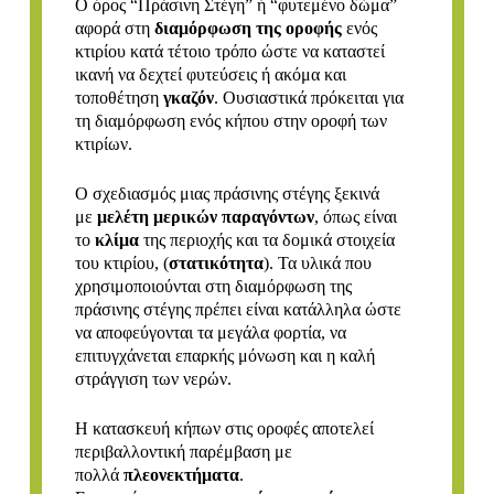
Ο όρος “Πράσινη Στέγη” ή “φυτεμένο δώμα”
αφορά στη
διαμόρφωση της οροφής
ενός
κτιρίου κατά τέτοιο τρόπο ώστε να καταστεί
ικανή να δεχτεί φυτεύσεις ή ακόμα και
τοποθέτηση
γκαζόν
. Ουσιαστικά πρόκειται για
τη διαμόρφωση ενός κήπου στην οροφή των
κτιρίων.
Ο σχεδιασμός μιας πράσινης στέγης ξεκινά
με
μελέτη μερικών παραγόντων
, όπως είναι
το
κλίμα
της περιοχής και τα δομικά στοιχεία
του κτιρίου, (
στατικότητα
). Τα υλικά που
χρησιμοποιούνται στη διαμόρφωση της
πράσινης στέγης πρέπει είναι κατάλληλα ώστε
να αποφεύγονται τα μεγάλα φορτία, να
επιτυγχάνεται επαρκής μόνωση και η καλή
στράγγιση των νερών.
Η κατασκευή κήπων στις οροφές αποτελεί
περιβαλλοντική παρέμβαση με
πολλά
πλεονεκτήματα
.