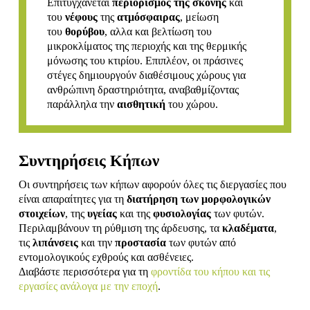
Επιτυγχάνεται
περιορισμός της σκόνης
και
του
νέφους
της
ατμόσφαιρας
, μείωση
του
θορύβου
, αλλα και βελτίωση του
μικροκλίματος της περιοχής και της θερμικής
μόνωσης του κτιρίου. Επιπλέον, οι πράσινες
στέγες δημιουργούν διαθέσιμους χώρους για
ανθρώπινη δραστηριότητα, αναβαθμίζοντας
παράλληλα την
αισθητική
του χώρου.
Συντηρήσεις Κήπων
Οι συντηρήσεις των κήπων αφορούν όλες τις διεργασίες που
είναι απαραίτητες για τη
διατήρηση των μορφολογικών
στοιχείων
, της
υγείας
και της
φυσιολογίας
των φυτών.
Περιλαμβάνουν τη ρύθμιση της άρδευσης, τα
κλαδέματα
,
τις
λιπάνσεις
και την
προστασία
των φυτών από
εντομολογικούς εχθρούς και ασθένειες.
Διαβάστε περισσότερα για τη
φροντίδα του κήπου και τις
εργασίες ανάλογα με την εποχή
.