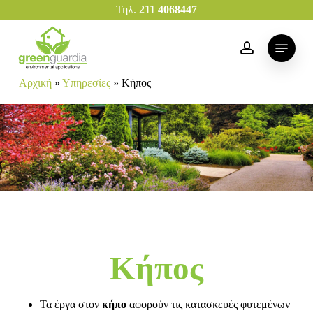
Skip
Τηλ.
211 4068447
to
main
Menu
account
content
Αρχική
»
Υπηρεσίες
»
Κήπος
Κήπος
Τα έργα στον
κήπο
αφορούν τις κατασκευές φυτεμένων