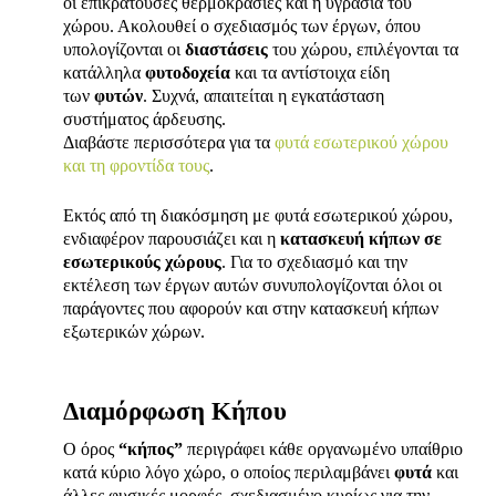
οι επικρατούσες θερμοκρασίες και η υγρασία του
χώρου. Ακολουθεί ο σχεδιασμός των έργων, όπου
υπολογίζονται οι
διαστάσεις
του χώρου, επιλέγονται τα
κατάλληλα
φυτοδοχεία
και τα αντίστοιχα είδη
των
φυτών
. Συχνά, απαιτείται η εγκατάσταση
συστήματος άρδευσης.
Διαβάστε περισσότερα για τα
φυτά εσωτερικού χώρου
και τη φροντίδα τους
.
Εκτός από τη διακόσμηση με φυτά εσωτερικού χώρου,
ενδιαφέρον παρουσιάζει και η
κατασκευή κήπων σε
εσωτερικούς χώρους
. Για το σχεδιασμό και την
εκτέλεση των έργων αυτών συνυπολογίζονται όλοι οι
παράγοντες που αφορούν και στην κατασκευή κήπων
εξωτερικών χώρων.
Διαμόρφωση Κήπου
Ο όρος
“κήπος”
περιγράφει κάθε οργανωμένο υπαίθριο
κατά κύριο λόγο χώρο, ο οποίος περιλαμβάνει
φυτά
και
άλλες φυσικές μορφές, σχεδιασμένο κυρίως για την