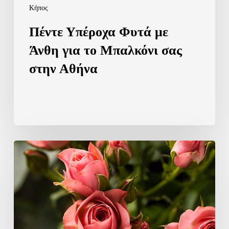
Κήπος
Πέντε Υπέροχα Φυτά με
Άνθη για το Μπαλκόνι σας
στην Αθήνα
Τριανταφυλλιά,
η
Δημοφιλής
του
Κήπου