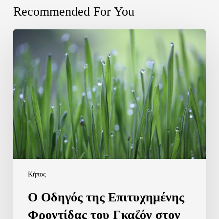
Recommended For You
Ο
Οδηγός
της
Επιτυχημένης
Φροντίδας
του
Γκαζόν
στον
Κήπο
σας
Κήπος
Ο Οδηγός της Επιτυχημένης
Φροντίδας του Γκαζόν στον