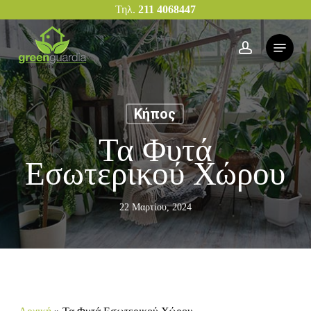
Skip
Τηλ.
211 4068447
to
main
Menu
account
content
Κήπος
Τα Φυτά
Εσωτερικού Χώρου
22 Μαρτίου, 2024