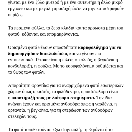
γίνεται με ένα ξύλο μυτερό ή με ένα φυτευτήρι ή άλλο μικρό
εργαλείο και με μεγάλη προσοχή ώστε να μην καταστραφούν
οι ρίζες.
Τα πεσμένα φύλλα, τα ξερά κλαδιά και τα άρρωστα μέρη του
φυτού, κόβονται και απομακρύνονται.
Ορισμένα φυτά θέλουν οπωσδήποτε
κορυφολόγημα για να
δημιουργήσουν διακλαδώσεις
και να γίνουν πιο
εντυπωσιακά. Τέτοια είναι η πιλέα, ο κολεός, η βεγκόνια η
κονδυλόριζη, η φούξια. Με το κορυφολόγημα ρυθμίζεται και
το ύψος των φυτών.
Απαραίτητη φροντίδα για τα αναρριχώμενα φυτά εσωτερικών
χώρων όπως ο κισσός, το φιλόδεντρο, η πασσιφλόρα είναι
η
υποστήριξή τους με διάφορα στηρίγματα.
Την ίδια
ανάγκη έχουν και ορισμένα ανθοφόρα όπως η γαρδένια, η
ορτανσία, η βεγκόνια, για τη στερέωση των ανθοφόρων
στελεχών τους.
Τα φυτά τοποθετούνται έξω στην αυλή, τη βεράντα ή το