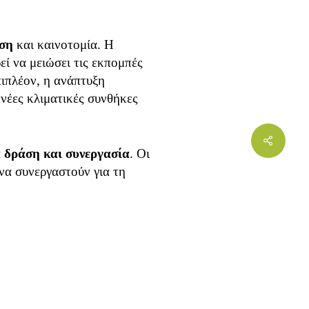
άση
και καινοτομία. Η
ί να μειώσει τις εκπομπές
πιπλέον, η ανάπτυξη
νέες κλιματικές συνθήκες
Share
 δράση και συνεργασία
. Οι
 να συνεργαστούν για τη
ς συνθήκες και την προώθηση
ής μας, αλλά ταυτόχρονα μας
ιο αειφόρο και δίκαιο μέλλον
ν πλανήτη
και τις