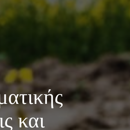
ματικής
ς και