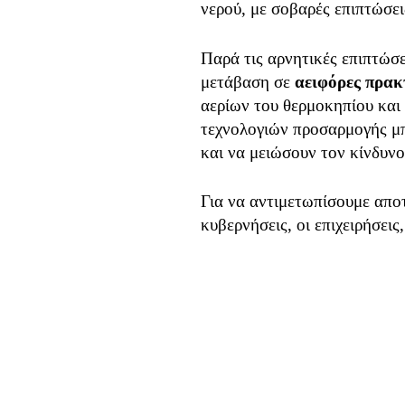
νερού, με σοβαρές επιπτώσε
Παρά τις αρνητικές επιπτώσε
μετάβαση σε
αειφόρες πρακ
αερίων του θερμοκηπίου και 
τεχνολογιών προσαρμογής μπ
και να μειώσουν τον κίνδυν
Για να αντιμετωπίσουμε απο
κυβερνήσεις, οι επιχειρήσεις
μείωση των εκπομπών αερίων
βιώσιμων πρακτικών.
Συνολικά, η κλιματική αλλαγ
παρέχει την ευκαιρία να ανα
για όλους. Είναι καθήκον μ
μελλοντικές γενιές από τις 