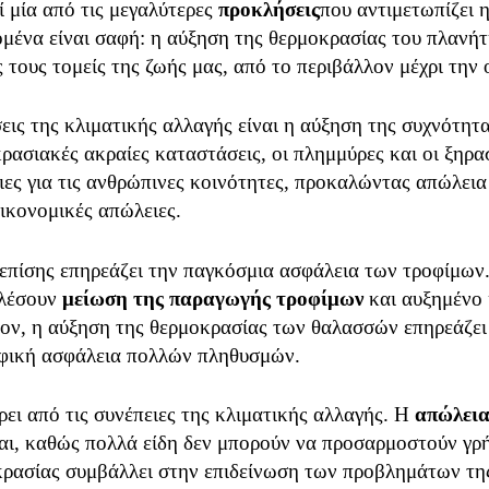
 μία από τις μεγαλύτερες
προκλήσεις
που αντιμετωπίζει 
μένα είναι σαφή: η αύξηση της θερμοκρασίας του πλανήτ
 τους τομείς της ζωής μας, από το περιβάλλον μέχρι την ο
εις της κλιματικής αλλαγής είναι η αύξηση της συχνότητ
κρασιακές ακραίες καταστάσεις, οι πλημμύρες και οι ξηρα
ιες για τις ανθρώπινες κοινότητες, προκαλώντας απώλει
ικονομικές απώλειες.
επίσης επηρεάζει την παγκόσμια ασφάλεια των τροφίμων. 
αλέσουν
μείωση της παραγωγής τροφίμων
και αυξημένο 
έον, η αύξηση της θερμοκρασίας των θαλασσών επηρεάζει 
οφική ασφάλεια πολλών πληθυσμών.
ει από τις συνέπειες της κλιματικής αλλαγής. Η
απώλει
αι, καθώς πολλά είδη δεν μπορούν να προσαρμοστούν γρή
κρασίας συμβάλλει στην επιδείνωση των προβλημάτων της