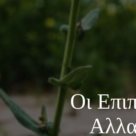
Οι Επι
Αλλα