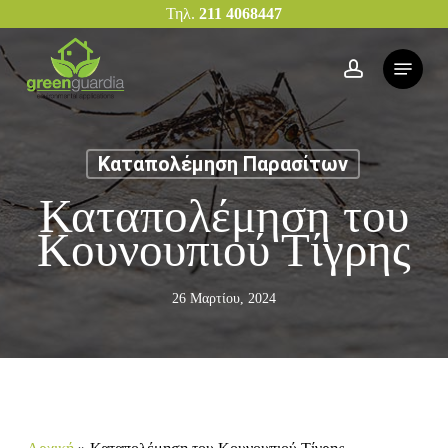
Skip
Τηλ.
211 4068447
to
main
Menu
account
content
Καταπολέμηση Παρασίτων
Καταπολέμηση του
Κουνουπιού Τίγρης
26 Μαρτίου, 2024