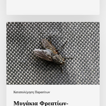
Μυγάκια
Φρεατίων-
Αντιμετώπιση
Καταπολέμηση Παρασίτων
Μυγάκια Φρεατίων-