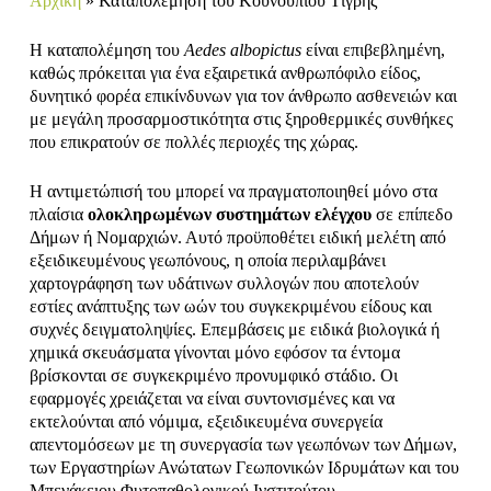
Αρχική
»
Καταπολέμηση του Κουνουπιού Τίγρης
Η καταπολέμηση του
Aedes albopictus
είναι επιβεβλημένη,
καθώς πρόκειται για ένα εξαιρετικά ανθρωπόφιλο είδος,
δυνητικό φορέα επικίνδυνων για τον άνθρωπο ασθενειών και
με μεγάλη προσαρμοστικότητα στις ξηροθερμικές συνθήκες
που επικρατούν σε πολλές περιοχές της χώρας.
Η αντιμετώπισή του μπορεί να πραγματοποιηθεί μόνο στα
πλαίσια
ολοκληρωμένων συστημάτων ελέγχου
σε επίπεδο
Δήμων ή Νομαρχιών. Αυτό προϋποθέτει ειδική μελέτη από
εξειδικευμένους γεωπόνους, η οποία περιλαμβάνει
χαρτογράφηση των υδάτινων συλλογών που αποτελούν
εστίες ανάπτυξης των ωών του συγκεκριμένου είδους και
συχνές δειγματοληψίες. Επεμβάσεις με ειδικά βιολογικά ή
χημικά σκευάσματα γίνονται μόνο εφόσον τα έντομα
βρίσκονται σε συγκεκριμένο προνυμφικό στάδιο. Οι
εφαρμογές χρειάζεται να είναι συντονισμένες και να
εκτελούνται από νόμιμα, εξειδικευμένα συνεργεία
απεντομόσεων με τη συνεργασία των γεωπόνων των Δήμων,
των Εργαστηρίων Ανώτατων Γεωπονικών Ιδρυμάτων και του
Μπενάκειου Φυτοπαθολογικού Ινστιτούτου.